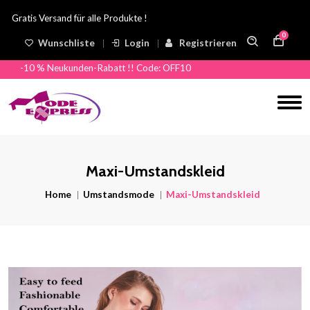
atis Versand für alle Produkte !
0
Wunschliste
Login
Registrieren
-10 % Neukunden-Rabatt !! Code: OFF10
Maxi-Umstandskleid
Home
Umstandsmode
Maxi-Umstandskleid