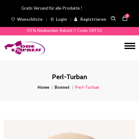
Gratis Versand für alle Produkte !
0
Wunschliste
Login
Registrieren
-10 % Neukunden-Rabatt !! Code: OFF10
Perl-Turban
Home
Bonnet
Perl-Turban
Previous